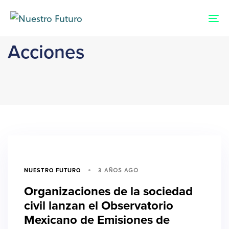
Skip
Skip
links
to
To
primary
nav
navigation
Acciones
Skip
to
content
3 AÑOS AGO
NUESTRO FUTURO
Organizaciones de la sociedad
civil lanzan el Observatorio
Mexicano de Emisiones de