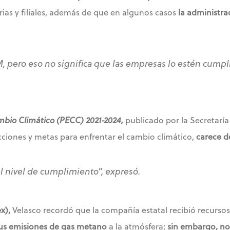
rias y filiales, además de que en algunos casos
la administra
, pero eso no significa que las empresas lo estén cumpl
bio Climático (PECC) 2021-2024,
publicado por la Secretarí
cciones y metas para enfrentar el cambio climático,
carece d
l nivel de cumplimiento”,
expresó.
x),
Velasco recordó que la compañía estatal recibió recurso
us emisiones de gas metano
a la atmósfera;
sin embargo, no