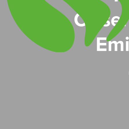
Obser
Emi