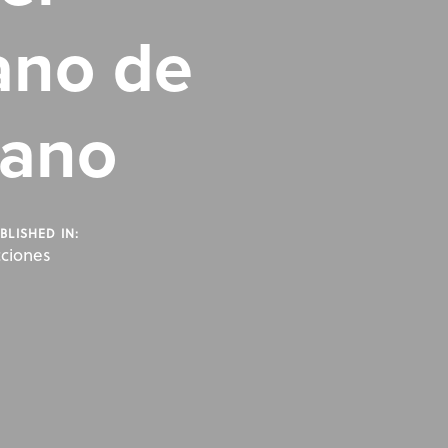
ano de
tano
BLISHED IN:
ciones