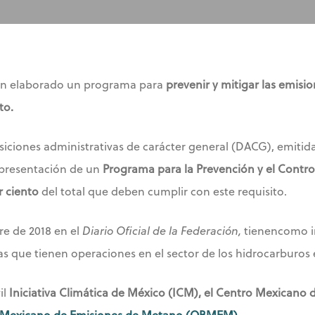
n elaborado un programa para
prevenir y mitigar las emisi
to.
siciones administrativas de carácter general (DACG), emitid
presentación de un
Programa para la Prevención y el Contro
r ciento
del total que deben cumplir con este requisito.
re de 2018 en el
Diario Oficial de la Federación,
tienencomo 
s que tienen operaciones en el sector de los hidrocarburos e
il
Iniciativa Climática de México (ICM), el Centro Mexican
 Mexicano de Emisiones de Metano (OBMEM).